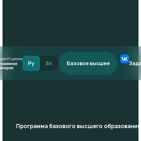
Подробнее
Ру
En
Базовое высшее
Зада
Программа базового высшего образования