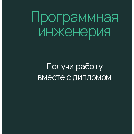
Программная
инженерия
Получи работу
вместе с дипломом
Уровень образования
Язык программы